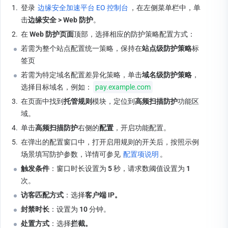
1.
登录 
边缘安全加速平台 EO 控制台
，在左侧菜单栏中，单
击
边缘安全 > Web 防护
。
2.
在 
Web 防护页面
顶部，选择相应的防护策略配置方式：
若需为整个站点配置统一策略，保持在
站点级防护策略
标
签页
若需为特定域名配置差异化策略，单击
域名级防护策略
，
选择目标域名，例如：
pay.example.com
3.
在页面中找到
托管规则
模块，定位到
高频扫描防护
功能区
域。
4.
单击
高频扫描防护
右侧的
配置
，开启功能配置。
5.
在弹出的配置窗口中，打开启用规则的开关后，按照示例
场景填写防护参数，详情可参见 
配置项说明
。
触发条件
：窗口时长设置为 
5
 秒，请求数阈值设置为 
1
次。
访客匹配方式
：选择
客户端 IP。
封禁时长
：设置为 
10
 分钟。
处置方式
：选择
拦截。