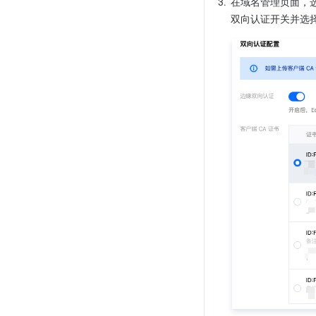
3.
在域名管理页面，选
EdgeOne 默认 HTTP 响应头
实时媒体处理
双向认证开关并选择
旧版源站组兼容相关问题
负载均衡相关概念
回源请求参数设置
HTTP限制
点播媒体源
请求重试策略介绍
回源跟随重定向
HTTP/2 回源
分片回源
Modify Origin
Origin-pull Rate Limiting Policy