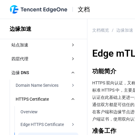
文档
边缘加速
文档概览
/
边缘加速
站点加速
Edge mTL
概述
四层代理
功能简介
访问控制
概述
边缘 DNS
Token authentication
HTTPS 双向认证，
智能加速
新建四层代理实例
Domain Name Services
标准 HTTPS 中
Token 鉴权
Cache configuration
修改四层代理实例配置
认证在此基础上更进一
概述
HTTPS Certificate
通信双方都是可信任的
认证方法A
概述
停用/删除四层代理实例
DNS resolution for managed 
文件优化
Overview
在客户端和边缘节点进行 
domains
户端证书，使用双向认
认证方法B
EdgeOne caching rules 
批量配置转发规则
内容压缩
网络优化
Edge HTTPS Certificate
introduction
修改 DNS 服务器
Access accelerated domains
准备工作
认证方法C
获取客户端真实IP