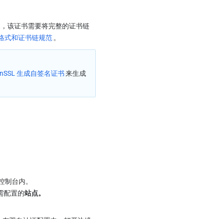
t，
该证书需要将完整的证书链
书格式和证书链规范
。
enSSL 生成自签名证书
来生成
 控制台内。
需配置的
站点。