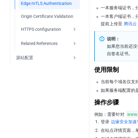
智能压缩
HTTP/2
Overview
URL 重写
Edge mTLS Authentication
EdgeOne 内容缓存规则
缓存配置
配置域名 DNS 解析记录
添加加速域名
Traffic scheduling
一本服务端证书，分别是 s
认证方法D
通过 TOA 获取 TCP 协议客户端真
Deploying/Updating SSL 
HTTP/3(QUIC)
访问 URL 重定向
Origin Certificate Validation
一本客户端证书，分别是 c
缓存键（Cache Key）介绍
修改头部
实 IP
自定义 Cache Key
批量导入DNS记录
清除和预热缓存
站点/域名归属权验证
Certificate for A Domain 
流量调度管理
提前上传至 
腾讯云 
认证方法V
Name
概述
IPv6 访问
回源 URL 重写
通过 Proxy Protocol V1/V2 协议
HTTPS configuration
Vary 特性
修改 HTTP 节点响应头
节点缓存 TTL
DNS 高级配置
Modify response content
清除缓存
修改 CNAME 解析
How to improve the Cache Hit 
获取客户端真实 IP
Configuring A Free Certificate 
Rate of EdgeOne
说明：
启用 HTTP/3
最大上传大小
Forced HTTPS Access
for A Domain Name
修改 HTTP 回源请求头
Related References
状态码缓存 TTL
HTTP Response
预热缓存
验证业务访问
规则引擎
如果您当前还没
概述
通过 SPP 协议传递客户端真实 IP
自签名证书。
QUIC SDK
WebSocket
Using Keyless Certificate
Enabling HSTS
Using OpenSSL to Generate 
浏览器缓存 TTL
Custom Error Page
源站配置
Prefetch M3U8
概述
方式一：通过 Nginx 获取客户端真
Image and video processing
Self-Signed Certificates
实 IP
SDK 概览
SSL/TLS security 
携带客户端 IP 头部回源
使用限制
离线缓存
负载均衡
规则管理
Audio and Video Pre-pulling
configuration
Certificate Format 
Speed limit for single connection 
方式二：在业务服务器解析客户端
Requirements
download
SDK 下载和集成指引
携带客户端 IP 地理位置头部回源
当前每个域名仅支持配置
真实 IP
缓存预刷新
概述
变量
Origin Group Configuration
Configuring SSL/TLS 
Just-in-Time Image Processing
Enabling OCSP Stapling
Security
The Difference Between one-
如果服务端配置的是
请求与响应行为
代码示例
开启 gRPC
Proxy Protocol V1/V2 获取的客户
way authentication and 
快速创建负载均衡实例
规则引擎支持的匹配类型与操作
回源配置
Video Just-In-Time Processing
端真实 IP 格式
操作步骤
Mutual authentication
TLS Versions and Cipher 
HTTP响应
Android
媒体服务
API 文档
Network Error Logging
Suites
健康检查策略介绍
回源超时
Origin 
VOD Media Origin
例如：需要针对 
www.
Protection(Obtaining/Updating 
请求处理顺序
iOS
音视频预拉取
Android
1.
登录 
边缘安全加速平
查看源站健康状态
Origin IP Address Range)
配置回源 HTTPS
EdgeOne 默认 HTTP 回源请求头
2.
在站点详情页面，
实时图片处理
iOS
相关参考
相关参考
Host Header 重写