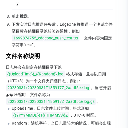
y
8.
单击
推送
。
9.
下发实时日志推送任务后，EdgeOne 将推送一个测试文件
至目标存储桶目录以校验连通性，例如
1699874755_edgeone_push_test.txt
，文件内容为固定
字符串“test”。
文件名称说明
日志将会在指定存储桶目录下以 
{{UploadTime}}_{{Random}}.log
 格式存储，且会以日期
（UTC+8）为一个文件夹归档日志，例如：
20230331/20230331T185917Z_2aadf5ce.log
。当您开启 
gzip 压缩时，文件名称为
20230331/20230331T185917Z_2aadf5ce.log.gz
。
UploadTime：日志文件上传时间，格式形如
{{YYYYMMDD}}T{{HHMMSS}}Z
，UTC+8 时区。
Random：随机字符，当日志量较大的情况，可能会出现