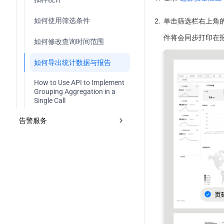
七层访问日志
推送实时日志筛选条件
如何使用筛选条件
2.
单击筛选栏右上角
四层代理日志
自定义推送日志字段
件将会同步打印在
如何修改查询时间范围
边缘函数运行日志
自定义日志输出格式
如何导出统计数据与报告
Managed Rule Logs
How to Use API to Implement 
Grouping Aggregation in a 
Single Call
告警服务
自定义统计指标