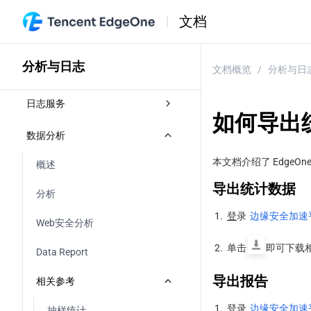
文档
分析与日志
文档概览
/
分析与日
日志服务
如何导出
概述
数据分析
实时日志
本文档介绍了 Edge
概述
导出统计数据
实时日志概述
Log Analysis (Beta)
分析
1.
登
录 
边缘安全加速平
Push to EdgeOne Log Analysis
Log Analysis(Beta) Overview
Web安全分析
离线日志
2.
单击
即可下载
推送至腾讯云 CLS
How to use Log Analysis filter 
Data Report
相关参考
condition
推送至 AWS S3 兼容对象存储
导出报告
相关参考
字段说明
How to Modify Log Analysis Query 
Time Range
推送至 HTTP 服务器
1.
登录 
边缘安全加速平
抽样统计