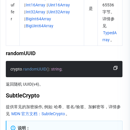
uf
|
Int16Array
 |
Uint16Array
65536 
是
fe
|
Int32Array
 |
Uint32Array
字节。
r
|
BigInt64Array
详情参
|
BigUint64Array
见 
TypedA
rray
。      
randomUUID
crypto
.
randomUUID
(
)
:
string
;
返回随机 UUID(v4)。
SubtleCrypto
提供常见的加密操作, 例如: 哈希、签名/验签、加解密等，详情参
见 
MDN 官方文档：SubtleCrypto
。
说明：