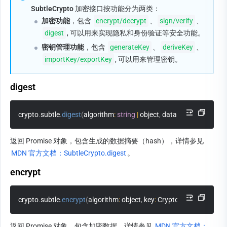
SubtleCrypto
 加密接口按功能分为两类：
加密功能
，包含 
encrypt/decrypt
、
sign/verify
、
digest
, 可以用来实现隐私和身份验证等安全功能。
密钥管理功能
，包含 
generateKey
、
deriveKey
、
importKey/exportKey
, 可以用来管理密钥。
digest
crypto
.
subtle
.
digest
(
algorithm
:
string
|
 object
,
 data
:
 ArrayBuffer
)
:
P
返回 Promise 对象，包含生成的数据摘要（hash），详情参见 
MDN 官方文档：SubtleCrypto.digest
。
encrypt
crypto
.
subtle
.
encrypt
(
algorithm
:
 object
,
 key
:
 CryptoKey
,
 data
:
 Arra
返回 Promise 对象，包含加密数据，详情参见 
MDN 官方文档：