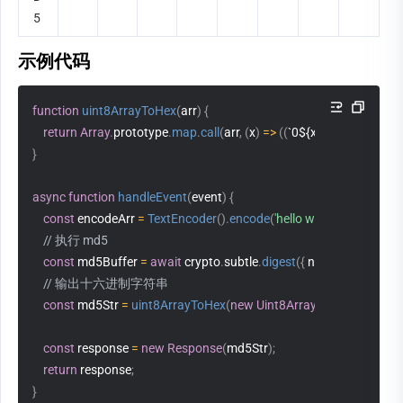
5
示例代码
function
uint8ArrayToHex
(
arr
)
{
return
Array
.
prototype
.
map
.
call
(
arr
,
(
x
)
=>
(
(
`0${x.toString(16)}`
)
}
async
function
handleEvent
(
event
)
{
const
 encodeArr 
=
TextEncoder
(
)
.
encode
(
'hello world'
)
;
// 执行 md5
const
 md5Buffer 
=
await
 crypto
.
subtle
.
digest
(
{
 name
:
'MD5'
}
,
 en
// 输出十六进制字符串
const
 md5Str 
=
uint8ArrayToHex
(
new
Uint8Array
(
md5Buffer
)
)
;
const
 response 
=
new
Response
(
md5Str
)
;
return
 response
;
}