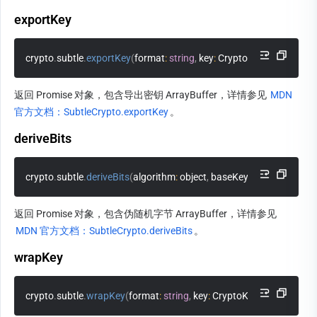
exportKey
crypto
.
subtle
.
exportKey
(
format
:
string
,
 key
:
 CryptoKey
)
:
Promise
<
返回 Promise 对象，包含导出密钥 ArrayBuffer，详情参见 
MDN 
官方文档：SubtleCrypto.exportKey
。
deriveBits
crypto
.
subtle
.
deriveBits
(
algorithm
:
 object
,
 baseKey
:
 CryptoKey
,
 len
返回 Promise 对象，包含伪随机字节 ArrayBuffer，详情参见 
MDN 官方文档：SubtleCrypto.deriveBits
。
wrapKey
crypto
.
subtle
.
wrapKey
(
format
:
string
,
 key
:
 CryptoKey
,
 wrappingKe