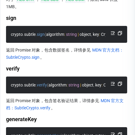
1MB。
sign
crypto
.
subtle
.
sign
(
algorithm
:
string
|
 object
,
 key
:
 CryptoKey
,
 data
:
 
返回 Promise 对象，包含数据签名，详情参见 
MDN 官方文档：
SubtleCrypto.sign
。
verify
crypto
.
subtle
.
verify
(
algorithm
:
string
|
 object
,
 key
:
 CryptoKey
,
 signa
返回 Promise 对象，包含签名验证结果，详情参见 
MDN 官方文
档：SubtleCrypto.verify
。
generateKey