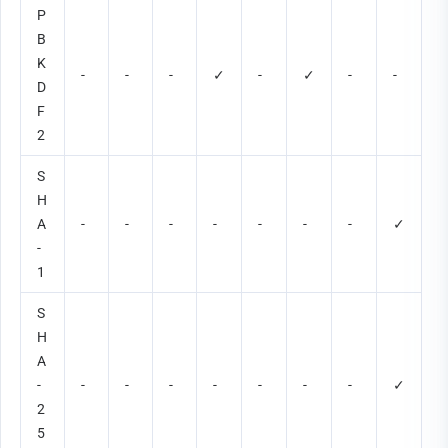
P
B
K
-
-
-
✓
-
✓
-
-
D
F
2
S
H
A
-
-
-
-
-
-
-
✓
-
1
S
H
A
-
-
-
-
-
-
-
-
✓
2
5