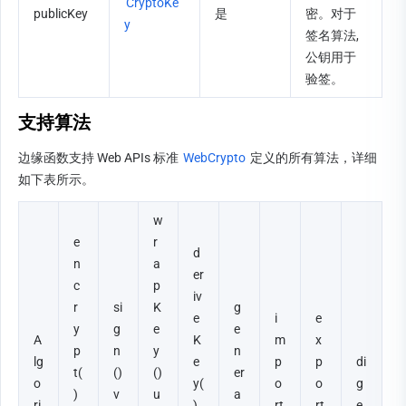
CryptoKe
publicKey
是
密。对于
y
签名算法, 
公钥用于
验签。
支持算法
边缘函数支持 Web APIs 标准 
WebCrypto
 定义的所有算法，详细
如下表所示。
w
e
r
d
n
a
er
c
p
iv
r
si
K
g
e
i
e
y
g
e
e
A
K
m
x
p
n
y
n
lg
e
p
p
di
t(
() 
() 
er
o
y(
o
o
g
) 
v
u
a
ri
) 
rt
rt
e