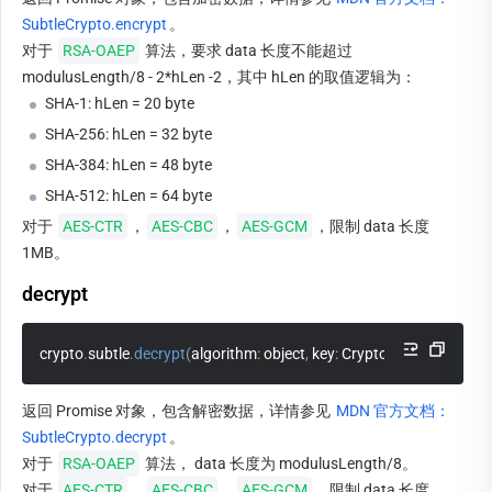
SubtleCrypto.encrypt
。
对于 
RSA-OAEP
 算法，要求 data 长度不能超过 
modulusLength/8 - 2*hLen -2，其中 hLen 的取值逻辑为：
SHA-1: hLen = 20 byte
SHA-256: hLen = 32 byte
SHA-384: hLen = 48 byte
SHA-512: hLen = 64 byte
对于 
AES-CTR
，
AES-CBC
，
AES-GCM
，限制 data 长度 
1MB。
decrypt
crypto
.
subtle
.
decrypt
(
algorithm
:
 object
,
 key
:
 CryptoKey
,
 data
:
 Arra
返回 Promise 对象，包含解密数据，详情参见 
MDN 官方文档：
SubtleCrypto.decrypt
。
对于 
RSA-OAEP
 算法， data 长度为 modulusLength/8。
对于 
AES-CTR
，
AES-CBC
，
AES-GCM
，限制 data 长度 