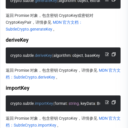
crypto
.
subtle
.
generateKey
(
algorithm
:
 object
,
 extractable
:
boolean
,
返回 Promise 对象，包含密钥 CryptoKey或密钥对 
CryptoKeyPair，详情参见 
MDN 官方文档：
SubtleCrypto.generateKey
。
deriveKey
crypto
.
subtle
.
deriveKey
(
algorithm
:
 object
,
 baseKey
:
 CryptoKey
,
 de
返回 Promise 对象，包含密钥 CryptoKey，详情参见 
MDN 官方文
档：SubtleCrypto.deriveKey
。
importKey
crypto
.
subtle
.
importKey
(
format
:
string
,
 keyData
:
 BufferSource
,
 al
返回 Promise 对象，包含密钥 CryptoKey，详情参见 
MDN 官方文
档：SubtleCrypto.importKey
。