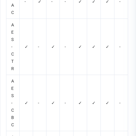
-
✓
-
-
✓
✓
✓
-
A
C
A
E
S
-
✓
-
✓
-
✓
✓
✓
-
C
T
R
A
E
S
-
✓
-
✓
-
✓
✓
✓
-
C
B
C