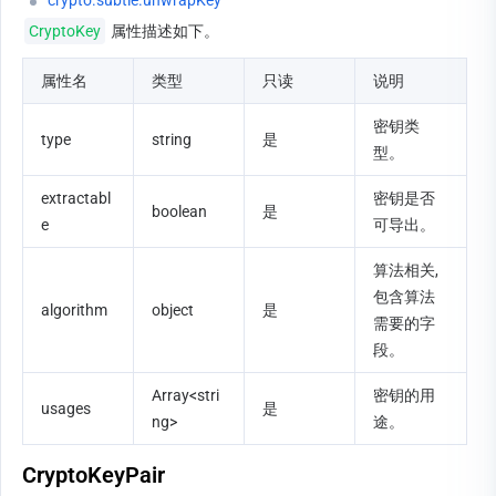
crypto.subtle.unwrapKey
CryptoKey
 属性描述如下。
属性名
类型
只读
说明
密钥类
type
string
是
型。
extractabl
密钥是否
boolean
是
e
可导出。
算法相关, 
包含算法
algorithm
object
是
需要的字
段。
Array<stri
密钥的用
usages
是
ng>
途。
CryptoKeyPair