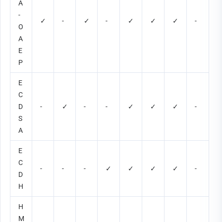
A
-
✓
-
✓
-
✓
✓
✓
-
O
A
E
P
E
C
D
-
✓
-
-
✓
✓
✓
-
S
A
E
C
-
-
-
✓
✓
✓
✓
-
D
H
H
M