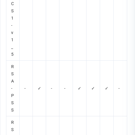
C
S
1
-
v
1
_
5
R
S
A
-
-
✓
-
-
✓
✓
✓
-
P
S
S
R
S