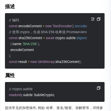
描述
// 编码
const
 encodeContent 
=
new
TextEncoder
(
)
.
encode
(
'hello world'
)
;
// 使用 crypto，生成 SHA-256 哈希值 Promise<ArrayBuffer>
const
 sha256Content 
=
await
 crypto
.
subtle
.
digest
(
{
 name
:
'SHA-256'
}
,
  encodeContent 
)
;
const
 result 
=
new
Uint8Array
(
sha256Content
)
;
属性
// crypto.subtle
readonly
 subtle
:
 SubtleCrypto
;
提供常见的加密操作, 例如: 哈希、签名/验签、加解密等，详情参