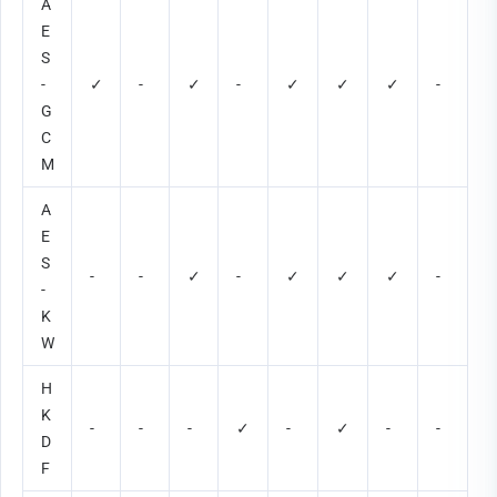
A
E
S
-
✓
-
✓
-
✓
✓
✓
-
G
C
M
A
E
S
-
-
✓
-
✓
✓
✓
-
-
K
W
H
K
-
-
-
✓
-
✓
-
-
D
F