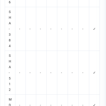
6
S
H
A
-
-
-
-
-
-
-
-
✓
3
8
4
S
H
A
-
-
-
-
-
-
-
-
✓
5
1
2
M
D
-
-
-
-
-
-
-
✓