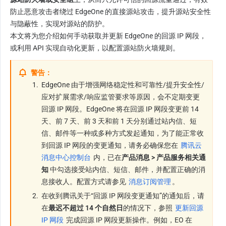
防止恶意攻击者绕过 EdgeOne 的直接源站攻击，提升源站安全性
与隐蔽性，实现对源站的防护。
本文将为您介绍如何手动获取并更新 EdgeOne 的回源 IP 网段，
或利用 API 实现自动化更新，以配置源站防火墙规则。
警告：
1.
EdgeOne 由于增强网络稳定性和可靠性/提升安全性/
应对扩展需求/响应监管要求等原因，会不定期变更
回源 IP 网段。EdgeOne 将在回源 IP 网段变更前 14 
天、前 7 天、前 3 天和前 1 天分别通过站内信、短
信、邮件等一种或多种方式发起通知，为了能正常收
到回源 IP 网段的变更通知，请务必确保您在 
腾讯云
消息中心控制台
 内，已在
产品消息 > 产品服务相关通
知 
中勾选接受站内信、短信、邮件，并配置正确的消
息接收人。配置方式请参见 
消息订阅管理
。
2.
在收到腾讯关于“回源 IP 网段变更通知”的通知后，请
在
最迟不超过 14 个自然日
的情况下，参照 
更新回源 
IP 网段
 完成回源 IP 网段更新操作。例如，EO 在