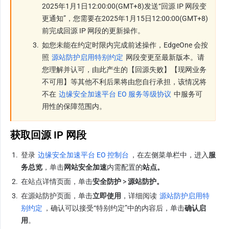
2025年1月1日12:00:00(GMT+8)发送“回源 IP 网段变
更通知”，您需要在2025年1月15日12:00:00(GMT+8)
前完成回源 IP 网段的更新操作。
3.
如您未能在约定时限内完成前述操作，
EdgeOne 会按
照 
源站防护启用特别约定
 网段变更至最新版本。请
您理解并认可，由此产生的【回源失败】【现网业务
不可用】等其他不利后果将由您自行承担，该情况将
不在 
边缘安全加速平台 EO 服务等级协议
 中服务可
用性的保障范围内。
获取回源 IP 网段
1.
登录 
边缘安全加速平台 EO 控制台
，在左侧菜单栏中，进入
服
务总览
，单击
网站安全加速
内需配置的
站点。
2.
在站点详情页面，单击
安全防护
 > 
源站防护。
3.
在源站防护页面，单击
立即使用
，详细阅读 
源站防护启用特
别约定
，确认可以接受“特别约定”中的内容后，单击
确认启
用
。