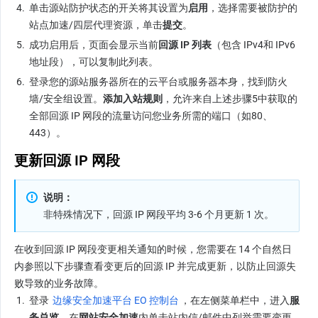
4.
单击源站防护状态的开关将其设置为
启用
，选择需要被防护的
站点加速/四层代理资源，单击
提交
。
5.
成功启用后，页面会显示当前
回源 IP 列表
（包含 IPv4和 IPv6
地址段），可以复制此列表。
6.
登录您的源站服务器所在的云平台或服务器本身，找到防火
墙/安全组设置。
添加入站规则
，允许来自上述步骤5中获取的
全部回源 IP 网段的流量访问您业务所需的端口（如80、
443）。
更新回源 IP 网段
说明：
非特殊情况下，回源 IP 网段平均 3-6 个月更新 1 次。
在收到回源 IP 网段变更相关通知的时候，您需要在 14 个自然日
内参照以下步骤查看变更后的回源 IP 并完成更新，以防止回源失
败导致的业务故障。
1.
登录 
边缘安全加速平台 EO 控制台
，在左侧菜单栏中，进入
服
务总览
，在
网站安全加速
内单击站内信/邮件中列举需要变更