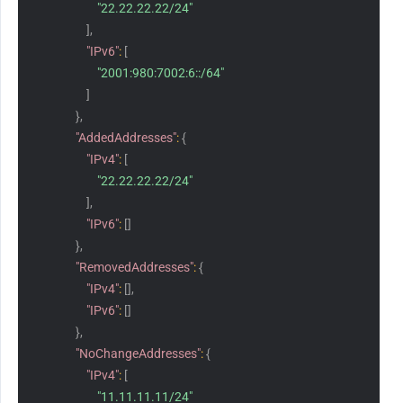
"22.22.22.22/24"
]
,
"IPv6"
:
[
"2001:980:7002:6::/64"
]
}
,
"AddedAddresses"
:
{
"IPv4"
:
[
"22.22.22.22/24"
]
,
"IPv6"
:
[
]
}
,
"RemovedAddresses"
:
{
"IPv4"
:
[
]
,
"IPv6"
:
[
]
}
,
"NoChangeAddresses"
:
{
"IPv4"
:
[
"11.11.11.11/24"