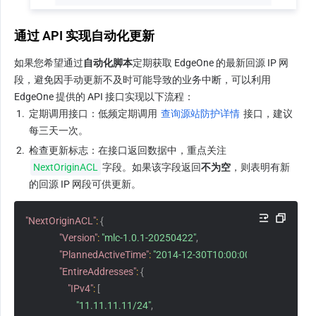
通过 API 实现自动化更新
如果您希望通过
自动化脚本
定期获取 EdgeOne 的最新回源 IP 网
段，避免因手动更新不及时可能导致的业务中断，可以利用 
EdgeOne 提供的 API 接口实现以下流程：
1.
​​定期调用接口​​：低频定期调用​​ 
查询源站防护详情
​​ 接口，建议
每三天一次。
2.
​​检查更新标志​​：在接口返回数据中，重点关注
NextOriginACL
字段。如果该字段返回
不为空
，则表明有新
的回源 IP 网段可供更新。
"NextOriginACL"
:
{
"Version"
:
"mlc-1.0.1-20250422"
,
"PlannedActiveTime"
:
"2014-12-30T10:00:00Z"
,
"EntireAddresses"
:
{
"IPv4"
:
[
"11.11.11.11/24"
,