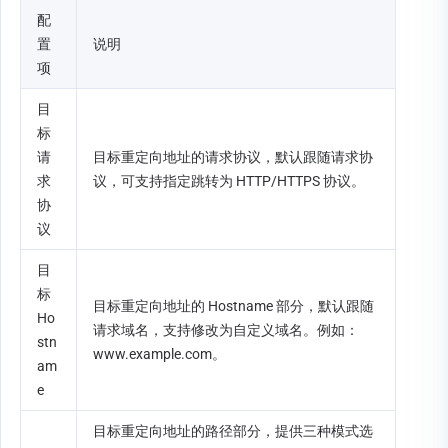
配
置
说明
项
目
标
请
目标重定向地址的请求协议，默认跟随请求协
求
议，可支持指定跳转为 HTTP/HTTPS 协议。
协
议
目
标 
目标重定向地址的 Hostname 部分，默认跟随
Ho
请求域名，支持修改为自定义域名。例如：
stn
www.example.com。
am
e
目标重定向地址的路径部分，提供三种模式选