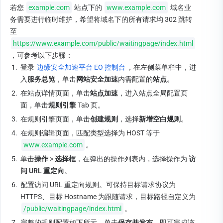
若您 
example.com
 站点下的 
www.example.com
 域名业
务需要进行临时维护，希望将域名下的所有请求均 302 跳转
至 
https://www.example.com/public/waitingpage/index.html
，可参考以下步骤：
1.
登录 
边缘安全加速平台 EO 控制台
，在左侧菜单栏中，进
入
服务总览
，单击
网站安全加速
内需配置的
站点。
2.
在站点详情页面，单击
站点加速
，进入站点全局配置页
面，单击
规则引擎 
Tab 页。
3.
在规则引擎页面，单击
创建规则
，选择
新增空白规则
。
4.
在规则编辑页面，匹配类型选择为 HOST 等于 
www.example.com
。
5.
单击
操作
 > 
选择框
，在弹出的操作列表内，选择操作为 
访
问 URL 重定向
。
6.
配置访问 URL 重定向规则。可保持目标请求协议为
HTTPS、目标 Hostname 为跟随请求，目标路径自定义为
/public/waitingpage/index.html
。
7.
完整的规则配置如下所示，单击
保存并发布
，即可完成该