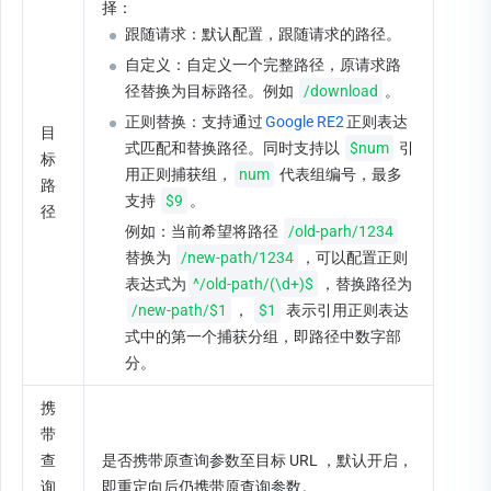
择：
跟随请求：默认配置，跟随请求的路径。
自定义：自定义一个完整路径，原请求路
径替换为目标路径。例如 
/download
。
正则替换：支持通过
Google RE2
正则表达
目
式匹配和替换路径。同时支持以 
$num
 引
标
用正则捕获组，
num
 代表组编号，最多
路
支持 
$9
。
径
例如：当前希望将路径 
/old-parh/1234
替换为 
/new-path/1234
，可以配置正则
表达式为
^/old-path/(\d+)$
，替换路径为 
/new-path/$1
， 
$1
 表示引用正则表达
式中的第一个捕获分组，即路径中数字部
分。
携
带
查
是否携带原查询参数至目标 URL ，默认开启，
询
即重定向后仍携带原查询参数。