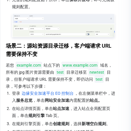
规则配置。
场景二：源站资源目录迁移，客户端请求 URL 
需要保持不变
若您 
example.com
 站点下的 
www.example.com
 域名，
所有的 jpg 图片资源需要由 
test
 目录迁移至 
newtest
 目
录，但客户端请求 URL 需要保持不变，即仍访问 
test
 目
录，可参考以下步骤：
1.
登录 
边缘安全加速平台 EO 控制台
，在左侧菜单栏中，进
入
服务总览
，单击
网站安全加速
内需配置的
站点。
2.
在站点详情页面，单击
站点加速
，进入站点全局配置页
面，单击
规则引擎 
Tab 页。
3.
在规则引擎页面，单击
创建规则
，选择
新增空白规则
。