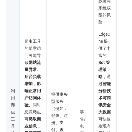
数据与
系统权
限的风
险
EdgeO
爬虫工具
ne 提
的随意访
供了丰
问可能导
富的 
致
网站流
Bot 管
量异常、
理策
后台负载
略
，通
增加，影
过
智能
利
响正常用
分析技
提供事务
用
户访问体
术与腾
型服务
爬
验。
同时
讯安全
（例如：
虫
恶意爬虫
零
大数据
登录、注
工
可
爬取商
售/
可快速
册、支
具
业信息，
电
发现有
付、查