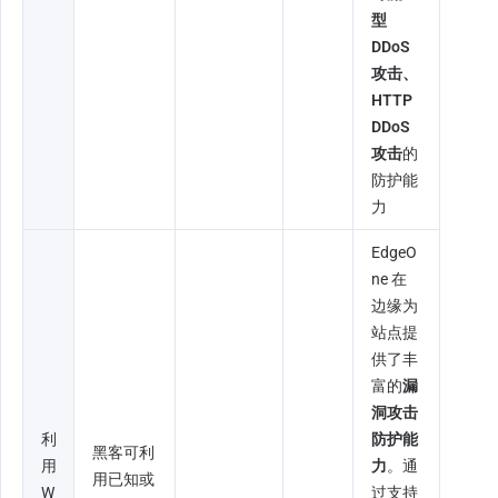
型 
DDoS 
攻击、
HTTP 
DDoS 
攻击
的
防护能
力
EdgeO
ne 在
边缘为
站点提
供了丰
富的
漏
洞攻击
利
防护能
黑客可利
用 
力
。通
用已知或 
W
过支持