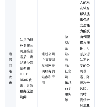
入的站
点域名
默认提
供包含
安全能
力的反
游
向代理
站点的服
戏/
接入服
务器在公
金
务
，可
网直接暴
遭
通过公网 
融/
减少源
露后，容
遇
IP 直接对
电
站不必
易遭受流
网
互联网提
商/
要的公
量型和 
络
供服务的
社交
网暴
HTTP 
攻
站点和应
娱
露，降
DDoS 攻
击
用
乐/S
低攻击
击，导致
aaS 
风险。
服务无法
服务
同时，
访问
等
提供针
对
流量