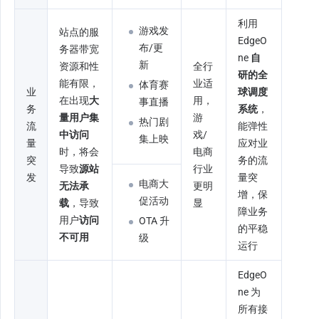
利用 
游戏发
站点的服
EdgeO
布/更
务器带宽
ne 
自
新
资源和性
全行
研的全
能有限，
业适
体育赛
业
球调度
在出现
大
用，
事直播
务
系统
，
量用户集
游
热门剧
流
能弹性
中访问
戏/
集上映
量
应对业
时，将会
电商
突
务的流
导致
源站
行业
发
量突
电商大
无法承
更明
增，保
促活动
载
，导致
显
障业务
用户
访问
OTA 升
的平稳
不可用
级
运行
EdgeO
ne 为
所有接