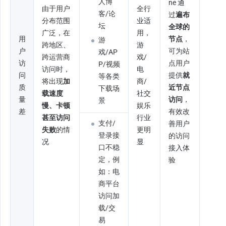
人博
ne 通
由于用户
全行
客/论
过
遍布
分布范围
业适
坛
全球的
广泛，在
用，
用
节点
，
游
跨地区、
游
户
可为站
戏/AP
跨运营商
戏/
访
点用户
P/视频
访问时，
电
问
提供
就
等各类
将出现
加
商/
质
近节点
下载场
载速度
社交
量
访问
，
景
慢、卡顿
娱乐
差
有效改
甚至访问
行业
支付/
善用户
失败
的情
更明
登录接
的访问
况
显
口不稳
接入体
定，例
验
如：电
商平台
访问加
载/交
易