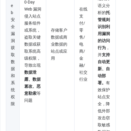
0-Day 
e
语义分
Web 漏洞
在线
b 
析的
托
侵入站点
支
安
管规则
服务组件
付/
全
识别利
或系统，
存储客户
零
漏
用漏洞
盗取关键
数据或商
售/
洞
的访问
数据或获
业数据的
电
获
行为
，
取系统高
站点或应
商/
取
并
支持
级权限，
用
金
数
自动更
导致出现
融/
据
新、自
数据泄
社交
和
动部
露、数据
行业
系
署。
有
篡改、恶
统
效保护
意勒索
等
权
站点安
问题
限
全，降
低外部
攻击窃
取敏感