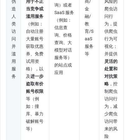
伪
用于不正
商/
风险的
询）或者 
造
当竞争或
金
爬虫访
SaaS 服务
人
滥用服务
融/
问行
（例如：
类
（例如：
教
为，提
信息查
访
自动注册
育/S
供爬虫
询、价格
问
大量账号
aaS 
行为可
查询、大
并
获取优惠
服务
视化；
模型对话
滥
券、免费
等
并提供
服务等）
用
试用资
灵活的
的站点或
服
格），以
处置和
应用
务
及
进一步
对抗策
盗取有价
略
，控
账号权限
制爬虫
等（例
访问行
如：撞
为，减
库、暴力
少爬虫
破解账号
访问带
等）
来的风
险